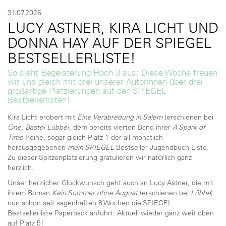
31.07.2026
LUCY ASTNER, KIRA LICHT UND
DONNA HAY AUF DER SPIEGEL
BESTSELLERLISTE!
So sieht Begeisterung Hoch 3 aus: Diese Woche freuen
wir uns gleich mit drei unserer Autorinnen über drei
großartige Platzierungen auf den SPIEGEL
Bestsellerlisten!
Kira Licht erobert mit
Eine Verabredung in Salem
(erschienen bei
One, Bastei Lübbe
), dem bereits vierten Band ihrer
A Spark of
Time
Reihe, sogar gleich Platz 1 der all-monatlich
herausgegebenen
mein SPIEGEL
Bestseller
Jugendbuch-Liste.
Zu dieser Spitzenplatzierung gratulieren wir natürlich ganz
herzlich.
Unser herzlicher Glückwunsch geht auch an Lucy Astner, die mit
ihrem Roman
Kein Sommer ohne August
(erschienen bei
Lübbe
)
nun schon seit sagenhaften 8 Wochen die SPIEGEL
Bestsellerliste Paperback anführt: Aktuell wieder ganz weit oben
auf Platz 5!