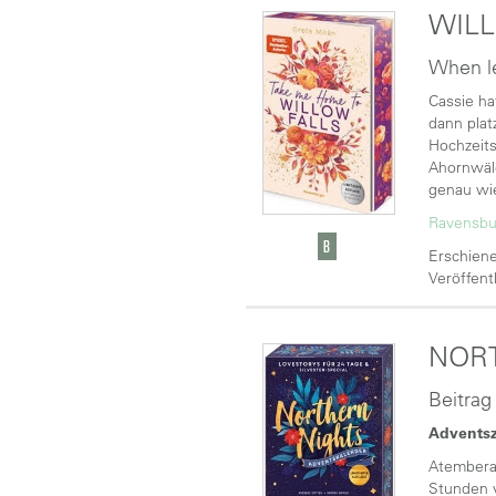
WILL
When le
Cassie ha
dann plat
Hochzeits
Ahornwäld
genau wie
Ravensbu
Erschiene
Veröffent
NOR
Beitrag
Adventsz
Atemberau
Stunden v