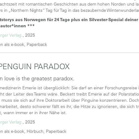
chtszeit mit romantischen Geschichten aus dem hohen Norden und las
s in „Northern Nights“ Tag für Tag in das bezaubernde Winterwunderl
tstorys aus Norwegen für 24 Tage plus ein Silvester-Special deine
sautor*innen ***
rger Verlag
, 2025
n als e-book, Paperback
PENGUIN PARADOX
in love is the greatest paradox.
medizinerin Emerie ist überglücklich: Sie darf an einer Forschungsreise
cht der Leiter des Teams wäre. Beckett treibt Emerie auf der Polarsta
h muss sie sich auf ihre Doktorarbeit über Pinguine konzentrieren. Doch
rbeitet, desto schwerer fällt es ihr, die Hitze zu ignorieren, die sich t
t, wann immer er in ihrer Nähe ist.
rger Verlag
, 2025
n als e-book, Hörbuch, Paperback