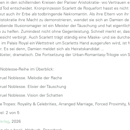
n in den schillernden Kreisen der Pariser Aristokratie - wo Vertrauen 
 Tod entscheidet. Kronprinzessin Scarlett de Roquefort hasst es nicht 
eut auch ihr Erbe
als
todbringende Nekromantin. Als ihre Eltern von ihr
ristokratie ihre Macht zu demonstrieren, wendet sie sich an Damien de
liebende Illusionsmagier ist ein Meister der Täuschung und hat eigentlic
n zu helfen. Zumindest nicht ohne Gegenleistung. Schnell merkt er, dass 
sicht verbirgt. Auch Scarlett trägt ständig eine Maske - und sie dur
s im Palais Royal ein Wettstreit um Scarletts Hand ausgerufen wird, ist
r. Es sei denn, Damien meldet sich als Heiratskandidat ...
 düster, dramatisch. Die Fortsetzung der Urban-Romantasy-Trilogie von 
-Noblesse-Reihe im Überblick:
ruel Noblesse. Melodie der Rache
ruel Noblesse. Elixier der Täuschung
ruel Noblesse. Vision der Schatten
e Tropes: Royality & Celebrities, Arranged Marriage, Forced Proximity, M
el: 2 von 5
erlag
, 2026