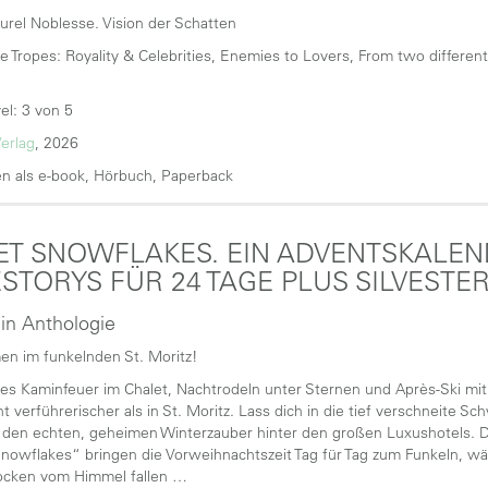
urel Noblesse. Vision der Schatten
e Tropes: Royality & Celebrities, Enemies to Lovers, From two different
el: 3 von 5
erlag
, 2026
n als e-book, Hörbuch, Paperback
T SNOWFLAKES. EIN ADVENTSKALEN
STORYS FÜR 24 TAGE PLUS SILVESTER
 in Anthologie
n im funkelnden St. Moritz!
es Kaminfeuer im Chalet, Nachtrodeln unter Sternen und Après-Ski mit
t verführerischer als in St. Moritz. Lass dich in die tief verschneite 
den echten, geheimen Winterzauber hinter den großen Luxushotels. D
owflakes“ bringen die Vorweihnachtszeit Tag für Tag zum Funkeln, w
ocken vom Himmel fallen …