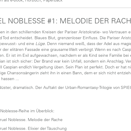
n als e-book, Hörbuch, Paperback
L NOBLESSE #1: MELODIE DER RAC
n in den schillernden Kreisen der Pariser Aristokratie - wo Vertrauen 
 Tod entscheidet. Blaues Blut, grenzenloser Einfluss. Die Pariser Aristo
sbewusst - und eine
Lüge.
Denn niemand weiß, dass der Adel aus magie
er der elitären Fassade eine grausame Welt verbirgt. Wenn es nach Casp
ben. Er ist im Exil aufgewachsen, nachdem er als Kind seine Familie be
an ist sich sicher: Der Brand war kein Unfall, sondern ein Anschlag. V
ll Caspian endlich Vergeltung üben. Sein Plan ist perfekt. Doch er hat n
tige Chansonsängerin zieht ihn in einen Bann, dem er sich nicht entzieh
 hassen ...
 düster, dramatisch. Der Auftakt der Urban-Romantasy-Trilogie von SPIE
-Noblesse-Reihe im Überblick:
ruel Noblesse. Melodie der Rache
ruel Noblesse. Elixier der Täuschung