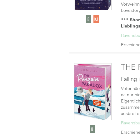
Vorweihna
Lovestory
*** Shor
Liebling
Ravensbu
Erschiene
THE 
Falling 
Veterinär
da nur ni
Eigentlic
zusammena
ausbreite
Ravensbu
Erschiene