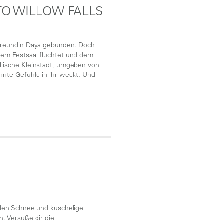
TO WILLOW FALLS
re Freundin Daya gebunden. Doch
 dem Festsaal flüchtet und dem
yllische Kleinstadt, umgeben von
hnte Gefühle in ihr weckt. Und
nden Schnee und kuschelige
. Versüße dir die