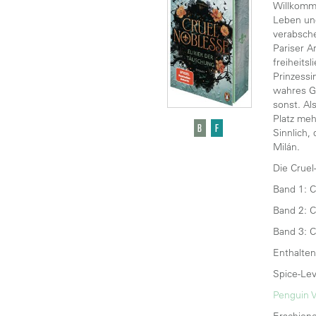
Willkomme
Leben und
verabsch
Pariser A
freiheits
Prinzessi
wahres Ge
sonst. Al
Platz meh
Sinnlich,
Milán.
Die Cruel
Band 1: C
Band 2: C
Band 3: C
Enthalten
Spice-Lev
Penguin V