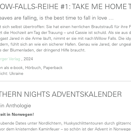
OW-FALLS-REIHE #1: TAKE ME HOME 
aves are falling, is the best time to fall in love …
t sich selbst übertroffen: Sie hat einen herrlichen Brautstrauß für ih
zt die Hochzeit am Tag der Trauung – und Cassie ist schuld. Als sie aus
gast Jared in die Arme läuft, nimmt er sie mit nach Willow Falls. Die id
ern, fühlt sich an wie ein sicherer Hafen. Genau wie Jared, der ungea
 der Blumenladen, der dringend Hilfe braucht.
rger Verlag
, 2024
n als e-book, Hörbuch, Paperback
licht: Ukraine
THERN NIGHTS ADVENTSKALENDER
 in Anthologie
eit in Norwegen!
bende Dates unter Nordlichtern, Huskyschlittentouren durch glitzer
or dem knisternden Kaminfeuer – so schön ist der Advent in Norwegen