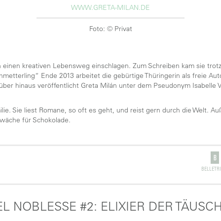
WWW.GRETA-MILAN.DE
Foto: © Privat
n einen kreativen Lebensweg einschlagen. Zum Schreiben kam sie trotzd
hmetterling“ Ende 2013 arbeitet die gebürtige Thüringerin als freie Autor
ber hinaus veröffentlicht Greta Milán unter dem Pseudonym Isabelle 
milie. Sie liest Romane, so oft es geht, und reist gern durch die Welt.
hwäche für Schokolade.
BELLETRI
L NOBLESSE #2: ELIXIER DER TÄUS