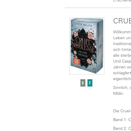
Erschiene
CRUE
Willkomme
Leben und
tradition
sich hint
alle ster
Und Caspi
Jahren wi
schlagfer
eigentlich
Sinnlich,
Milán.
Die Cruel
Band 1: C
Band 2: C