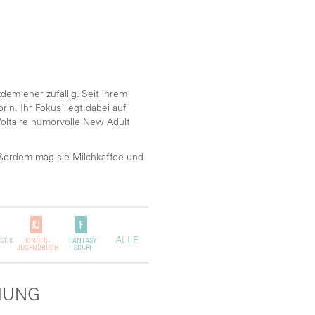
em eher zufällig. Seit ihrem
in. Ihr Fokus liegt dabei auf
Voltaire humorvolle New Adult
 Außerdem mag sie Milchkaffee und
ALLE
STIK
KINDER-
FANTASY
JUGENDBUCH
SCI-FI
CHUNG