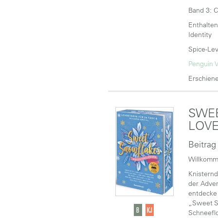
Band 3: C
Enthalten
Identity
Spice-Lev
Penguin V
Erschiene
SWEE
LOVE
Beitrag
Willkomme
Knisternd
der Adven
entdecke 
„Sweet Sn
Schneefl