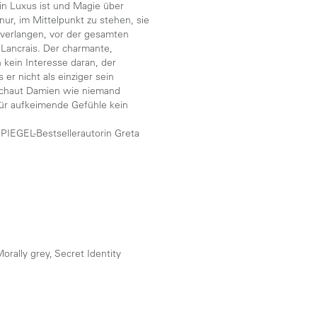
ein Luxus ist und Magie über
nur, im Mittelpunkt zu stehen, sie
 verlangen, vor der gesamten
 Lancrais. Der charmante,
h kein Interesse daran, der
er nicht als einziger sein
chschaut Damien wie niemand
 für aufkeimende Gefühle kein
SPIEGEL-Bestsellerautorin Greta
orally grey, Secret Identity