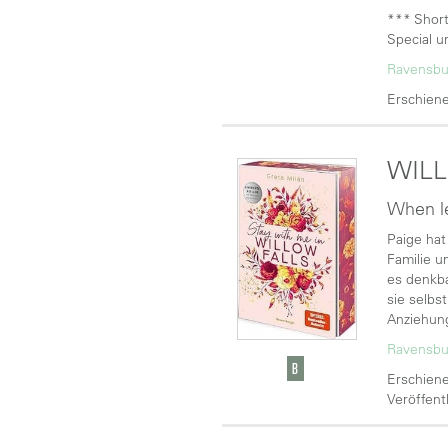
*** Short
Special u
Ravensbu
Erschiene
WILL
When le
Paige hat 
Familie u
es denkba
sie selbs
Anziehung
Ravensbu
Erschiene
Veröffent