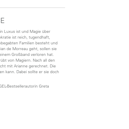
HE
ein Luxus ist und Magie über
kratie ist reich, tugendhaft,
begabten Familien besteht und
ian de Morreau geht, sollen sie
i einem Großband verloren hat.
erübt von Magiern. Nach all den
icht mit Arianne gerechnet. Die
en kann. Dabei sollte er sie doch
GEL-Bestsellerautorin Greta