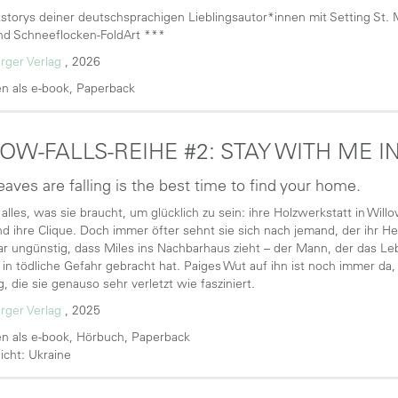
storys deiner deutschsprachigen Lieblingsautor*innen mit Setting St. Mo
nd Schneeflocken-FoldArt ***
rger Verlag
, 2026
n als e-book, Paperback
OW-FALLS-REIHE #2: STAY WITH ME I
aves are falling is the best time to find your home.
alles, was sie braucht, um glücklich zu sein: ihre Holzwerkstatt in Willo
nd ihre Clique. Doch immer öfter sehnt sie sich nach jemand, der ihr Her
r ungünstig, dass Miles ins Nachbarhaus zieht – der Mann, der das Le
t in tödliche Gefahr gebracht hat. Paiges Wut auf ihn ist noch immer da,
, die sie genauso sehr verletzt wie fasziniert.
rger Verlag
, 2025
n als e-book, Hörbuch, Paperback
licht: Ukraine