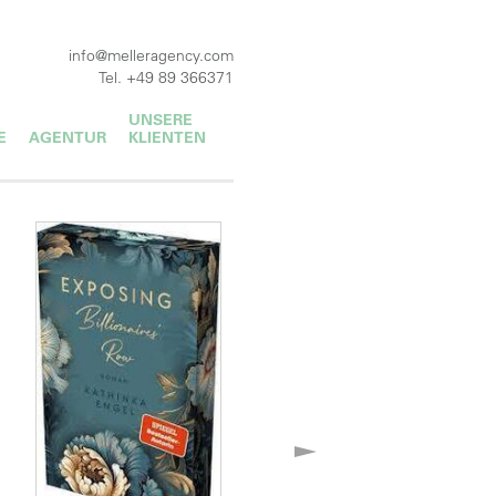
info@melleragency.com
Tel. +49 89 366371
UNSERE
E
AGENTUR
KLIENTEN
DER SPIEGEL
LLERLISTE!
P 10 DER
EL
h mit drei unserer
llerlisten!