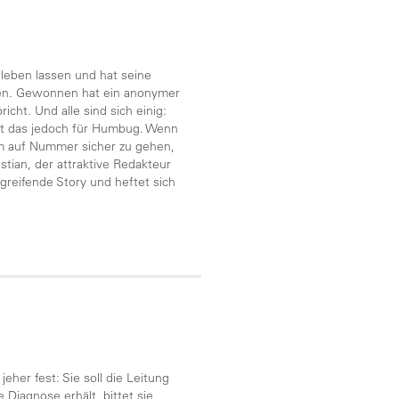
fleben lassen und hat seine
iben. Gewonnen hat ein anonymer
cht. Und alle sind sich einig:
ält das jedoch für Humbug. Wenn
Um auf Nummer sicher zu gehen,
stian, der attraktive Redakteur
greifende Story und heftet sich
eher fest: Sie soll die Leitung
Diagnose erhält, bittet sie