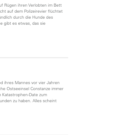
 auf Rügen ihren Verlobten im Bett
cht auf dem Polizeirevier flüchtet
ründlich durch die Hunde des
se gibt es etwas, das sie
od ihres Mannes vor vier Jahren
ische Ostseeinsel Constanze immer
em Katastrophen-Date zum
funden zu haben. Alles scheint