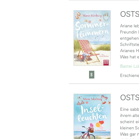
OST
Ariane le
Freundin 
entgehen.
Schriftst
Arianes H
Was hat e
Bastei L
Erschiene
OSTS
Eine sabb
ihrem alt
scheint e
kleinen S
Was gar n