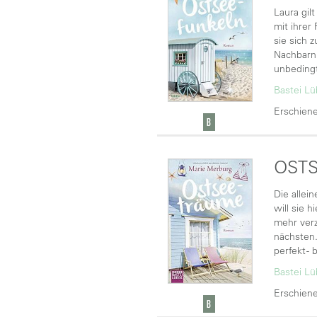
Laura gil
mit ihrer
sie sich 
Nachbarn 
unbeding
Bastei L
Erschiene
OSTS
Die allei
will sie 
mehr verz
nächsten.
perfekt -
Bastei L
Erschiene