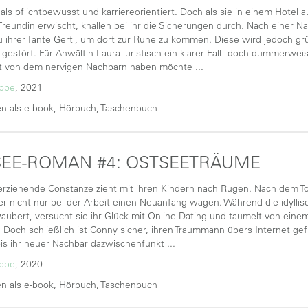
t als pflichtbewusst und karriereorientiert. Doch als sie in einem Hotel
 Freundin erwischt, knallen bei ihr die Sicherungen durch. Nach einer Na
zu ihrer Tante Gerti, um dort zur Ruhe zu kommen. Diese wird jedoch g
gestört. Für Anwältin Laura juristisch ein klarer Fall - doch dummerwei
t von dem nervigen Nachbarn haben möchte ...
übbe
, 2021
n als e-book, Hörbuch, Taschenbuch
EE-ROMAN #4: OSTSEETRÄUME
nerziehende Constanze zieht mit ihren Kindern nach Rügen. Nach dem T
hier nicht nur bei der Arbeit einen Neuanfang wagen. Während die idyll
aubert, versucht sie ihr Glück mit Online-Dating und taumelt von ein
 Doch schließlich ist Conny sicher, ihren Traummann übers Internet ge
 bis ihr neuer Nachbar dazwischenfunkt ...
übbe
, 2020
n als e-book, Hörbuch, Taschenbuch