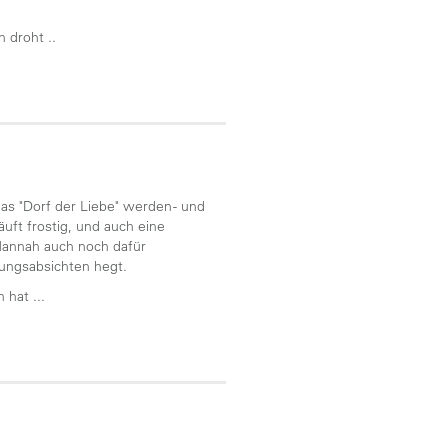
 droht ..
das "Dorf der Liebe" werden - und
ft frostig, und auch eine
 Hannah auch noch dafür
dungsabsichten hegt.
 hat ...