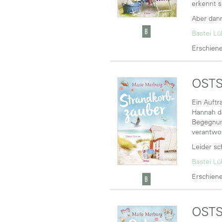
erkennt s
Aber dann
Bastei L
Erschiene
OST
Ein Auftr
Hannah da
Begegnung
verantwor
Leider sc
Bastei L
Erschiene
OSTS