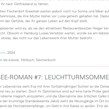
t ihr nach Ostfriesland zu fahren.
schen Fischerdorf Greetsiel warten jedoch nicht nur Sonne und Meer au
heimnisse, die ihre Mutter bisher vor Luisa geheim gehalten hat. Dadur
rm der Gefühle, der ihr ganzes Leben auf den Kopf stellt.
lizierter wird es, als sie den attraktiven Restaurantbesitzer Holger k
cht. Obwohl in Hamburg Luisas Verlobter wartet, würde sie am liebst
 etwas, das nicht nur das Lebenswerk ihrer Mutter bedroht ...
übbe
, 2024
n als e-book, Hörbuch, Taschenbuch
SEE-ROMAN #7: LEUCHTTURMSOMM
r Lebenskrise zieht Eva mit ihrer fünfzehnjährigen Tochter an die Ostse
und neu zu starten. Doch ihr Optimismus wird auf eine harte Probe gest
Probleme magisch
anzuziehen,
und die Übernahme des örtlichen Cafés läu
 der brummige Standesbeamte Jakob sieht die Neuzugänge im Ort kriti
gend die Hochzeitsempfänge, um Geld in ihre Kasse zu spülen. Erst als