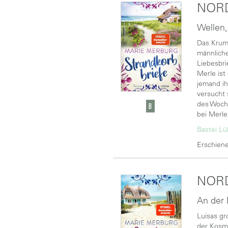
NORD
Wellen
Das Krumm
männliche
Liebesbri
Merle ist
jemand ih
versucht 
des Woche
bei Merle
Bastei L
Erschiene
NORD
An der 
Luisas gr
der Kosme