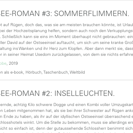
SEE-ROMAN #3: SOMMERFLIMMERN.
bt auf Rügen, doch das, was sie am meisten brauchen könnte, ist Urlaub
bei der Hochzeitsplanung helfen, sondern auch noch den Verkupplungs
 Schließlich kann sie eins im Moment überhaupt nicht gebrauchen: ein
eller David auf der Ostseeinsel auftaucht, um sich um seine kranke Gr
altung ins Wanken und ihr Herz zum Klopfen. Aber dann merkt sie, dass
r in seiner Heimat Usedom zurückgelassen, von dem sie nichts erfahre
übbe
, 2019
n als e-book, Hörbuch, Taschenbuch, Weltbild
EE-ROMAN #2: INSELLEUCHTEN.
ernde, achtzig Kilo schwere Dogge und einen Kombi voller Umzugskarton
en Leben mitgenommen hat, als sie bei ihrer Schwester auf Rügen an
in Ende zu haben, als ihr auf der idyllischen Ostseeinsel überraschend 
chlosshotels winkt. Um die Stelle zu bekommen, muss sie allerdings e
icht so einfach ist, denn der gutaussehende Schlossherr benimmt sich