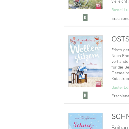
vielleich
Bastei L
Erschiene
OSTS
Frisch ge
Noch-Ehem
vorhanden
für die B
Ostseeins
Katastrop
Bastei L
Erschiene
SCH
Beitrag