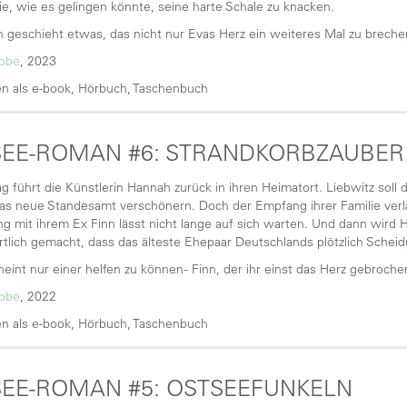
ie, wie es gelingen könnte, seine harte Schale zu knacken.
 geschieht etwas, das nicht nur Evas Herz ein weiteres Mal zu brechen
übbe
, 2023
n als e-book, Hörbuch, Taschenbuch
SEE-ROMAN #6: STRANDKORBZAUBER
ag führt die Künstlerin Hannah zurück in ihren Heimatort. Liebwitz soll 
s neue Standesamt verschönern. Doch der Empfang ihrer Familie verläu
 mit ihrem Ex Finn lässt nicht lange auf sich warten. Und dann wird
tlich gemacht, dass das älteste Ehepaar Deutschlands plötzlich Schei
heint nur einer helfen zu können - Finn, der ihr einst das Herz gebrochen
übbe
, 2022
n als e-book, Hörbuch, Taschenbuch
EE-ROMAN #5: OSTSEEFUNKELN