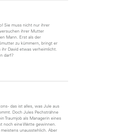
! Sie muss nicht nur ihrer
versuchen ihrer Mutter
en Mann. Erst als der
oßmutter zu kümmern, bringt er
 ihr David etwas verheimlicht.
n darf?
s - das ist alles, was Jule aus
kommt. Doch Jules Pechsträhne
ein Traumjob als Managerin eines
rst noch eine Wette gewinnen.
 meistens unausstehlich. Aber