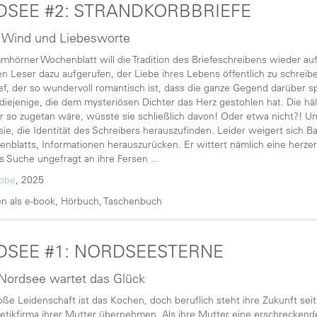
SEE #2: STRANDKORBBRIEFE
, Wind und Liebesworte
hörner Wochenblatt will die Tradition des Briefeschreibens wieder au
n Leser dazu aufgerufen, der Liebe ihres Lebens öffentlich zu schre
ef, der so wundervoll romantisch ist, dass die ganze Gegend darüber spri
 diejenige, die dem mysteriösen Dichter das Herz gestohlen hat. Die h
r so zugetan wäre, wüsste sie schließlich davon! Oder etwa nicht?! 
sie, die Identität des Schreibers herauszufinden. Leider weigert sich Ba
nblatts, Informationen herauszurücken. Er wittert nämlich eine herzer
s Suche ungefragt an ihre Fersen ...
übbe
, 2025
n als e-book, Hörbuch, Taschenbuch
SEE #1: NORDSEESTERNE
Nordsee wartet das Glück
oße Leidenschaft ist das Kochen, doch beruflich steht ihre Zukunft seit j
tikfirma ihrer Mutter übernehmen. Als ihre Mutter eine erschreckende 