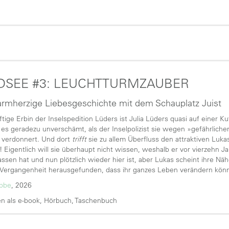
DSEE #3: LEUCHTTURMZAUBER
rmherzige Liebesgeschichte mit dem Schauplatz Juist
ftige Erbin der Inselspedition Lüders ist Julia Lüders quasi auf einer
e es geradezu unverschämt, als der Inselpolizist sie wegen »gefährlich
 verdonnert. Und dort
trifft
sie zu allem Überfluss den attraktiven Luka
Eigentlich will sie überhaupt nicht wissen, weshalb er vor vierzehn J
lassen hat und nun plötzlich wieder hier ist, aber Lukas scheint ihre N
 Vergangenheit herausgefunden, dass ihr ganzes Leben verändern könnt
übbe
, 2026
n als e-book, Hörbuch, Taschenbuch