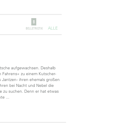
ALLE
BELLETRISTIK
 Kutsche aufgewachsen. Deshalb
en Fahrens« zu einem Kutscher-
s Jantzen - ihren ehemals großen
ahren bei Nacht und Nebel die
ähe zu suchen. Denn er hat etwas
e ...