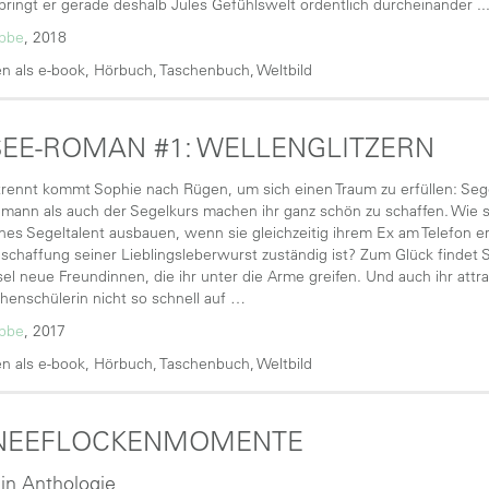
t bringt er gerade deshalb Jules Gefühlswelt ordentlich durcheinander ..
übbe
, 2018
n als e-book, Hörbuch, Taschenbuch, Weltbild
EE-ROMAN #1: WELLENGLITZERN
trennt kommt Sophie nach Rügen, um sich einen Traum zu erfüllen: Seg
ann als auch der Segelkurs machen ihr ganz schön zu schaffen. Wie sol
es Segeltalent ausbauen, wenn sie gleichzeitig ihrem Ex am Telefon er
eschaffung seiner Lieblingsleberwurst zuständig ist? Zum Glück findet S
el neue Freundinnen, die ihr unter die Arme greifen. Und auch ihr attra
henschülerin nicht so schnell auf …
übbe
, 2017
n als e-book, Hörbuch, Taschenbuch, Weltbild
NEEFLOCKENMOMENTE
 in Anthologie