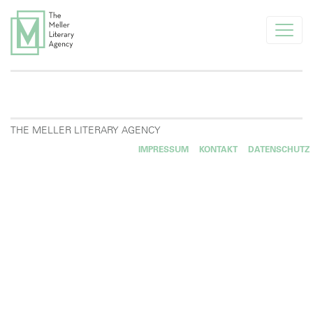
info@melleragency.com
Tel. +49 89 366371
AKTUELLES
THE MELLER LITERARY AGENCY
IMPRESSUM
KONTAKT
DATENSCHUTZ
UNSERE AUTOR*INNEN
FÜR NEUE AUTOR*INNEN
FÜR VERLAGE
AGENTUR
UNSERE KLIENTEN