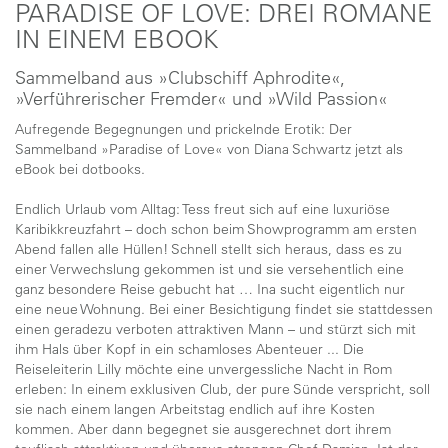
PARADISE OF LOVE: DREI ROMANE
IN EINEM EBOOK
Sammelband aus »Clubschiff Aphrodite«,
»Verführerischer Fremder« und »Wild Passion«
Aufregende Begegnungen und prickelnde Erotik: Der
Sammelband »Paradise of Love« von Diana Schwartz jetzt als
eBook bei dotbooks.
Endlich Urlaub vom Alltag: Tess freut sich auf eine luxuriöse
Karibikkreuzfahrt – doch schon beim Showprogramm am ersten
Abend fallen alle Hüllen! Schnell stellt sich heraus, dass es zu
einer Verwechslung gekommen ist und sie versehentlich eine
ganz besondere Reise gebucht hat … Ina sucht eigentlich nur
eine neue Wohnung. Bei einer Besichtigung findet sie stattdessen
einen geradezu verboten attraktiven Mann – und stürzt sich mit
ihm Hals über Kopf in ein schamloses Abenteuer ... Die
Reiseleiterin Lilly möchte eine unvergessliche Nacht in Rom
erleben: In einem exklusiven Club, der pure Sünde verspricht, soll
sie nach einem langen Arbeitstag endlich auf ihre Kosten
kommen. Aber dann begegnet sie ausgerechnet dort ihrem