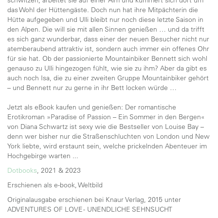
schwitzen, arbeitet sie auf einer Alm und kümmert sich dort um
das Wohl der Hüttengäste. Doch nun hat ihre Mitpächterin die
Hütte aufgegeben und Ulli bleibt nur noch diese letzte Saison in
den Alpen. Die will sie mit allen Sinnen genießen … und da trifft
es sich ganz wunderbar, dass einer der neuen Besucher nicht nur
atemberaubend attraktiv ist, sondern auch immer ein offenes Ohr
für sie hat. Ob der passionierte Mountainbiker Bennett sich wohl
genauso zu Ulli hingezogen fühlt, wie sie zu ihm? Aber da gibt es
auch noch Isa, die zu einer zweiten Gruppe Mountainbiker gehört
– und Bennett nur zu gerne in ihr Bett locken würde …
Jetzt als eBook kaufen und genießen: Der romantische
Erotikroman »Paradise of Passion – Ein Sommer in den Bergen«
von Diana Schwartz ist sexy wie die Bestseller von Louise Bay –
denn wer bisher nur die Straßenschluchten von London und New
York liebte, wird erstaunt sein, welche prickelnden Abenteuer im
Hochgebirge warten ...
Dotbooks
, 2021 & 2023
Erschienen als e-book, Weltbild
Originalausgabe erschienen bei Knaur Verlag, 2015 unter
ADVENTURES OF LOVE - UNENDLICHE SEHNSUCHT