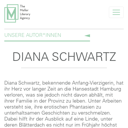
info@melleragency.com
UNSERE AUTOR*INNEN
Tel. +49 89 366371
AKTUELLES
DIANA SCHWARTZ
UNSERE AUTOR*INNEN
FÜR NEUE AUTOR*INNEN
Diana Schwartz, bekennende Anfang-Vierzigerin, hat
FÜR VERLAGE
ihr Herz vor langer Zeit an die Hansestadt Hamburg
verloren, was sie jedoch nicht davon abhält, mit
AGENTUR
ihrer Familie in der Provinz zu leben. Unter Arbeiten
versteht sie, ihre erotischen Phantasien zu
unterhaltsamen Geschichten zu verschmelzen.
UNSERE KLIENTEN
Dabei hilft ihr der Ausblick auf eine Linde, unter
deren Blätterdach es nicht nur im Frühjahr höchst