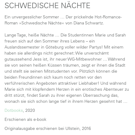
SCHWEDISCHE NÄCHTE
Ein unvergesslicher Sommer … Der prickelnde Hot-Romance-
Roman »Schwedische Nächte« von Diana Schwartz.
Lange Tage, heiße Nächte … Die Studentinnen Marie und Sarah
freuen sich auf den Sommer ihres Lebens – ein
Auslandssemester in Göteburg voller wilder Partys! Mit einem
haben sie allerdings nicht gerechnet: Wie unverschämt
gutaussehend Jess ist, ihr neuer WG-Mitbewohner … Während
sie von seinen heißen Küssen träumen, zeigt er ihnen die Stadt
und stellt sie seinen Mitstudenten vor. Plötzlich können die
beiden Freundinnen sich kaum noch retten vor den
verführerischen Angeboten attraktiver Liebhaber! Und während
Marie sich mit klopfendem Herzen in ein erotisches Abenteuer zu
dritt stürzt, findet Sarah zu ihrer eigenen Überraschung das,
wonach sie sich schon lange tief in ihrem Herzen gesehnt hat …
Dotbooks
, 2020
Erschienen als e-book
Originalausgabe erschienen bei Ullstein, 2016