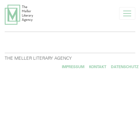
info@melleragency.com
Tel. +49 89 366371
AKTUELLES
THE MELLER LITERARY AGENCY
IMPRESSUM
KONTAKT
DATENSCHUTZ
UNSERE AUTOR*INNEN
FÜR NEUE AUTOR*INNEN
FÜR VERLAGE
AGENTUR
UNSERE KLIENTEN