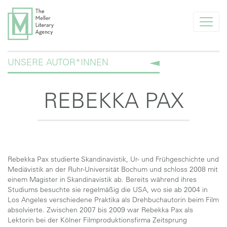
info@melleragency.com
UNSERE AUTOR*INNEN
Tel. +49 89 366371
AKTUELLES
REBEKKA PAX
UNSERE AUTOR*INNEN
FÜR NEUE AUTOR*INNEN
FÜR VERLAGE
Rebekka Pax studierte Skandinavistik, Ur- und Frühgeschichte und
Mediävistik an der Ruhr-Universität Bochum und schloss 2008 mit
AGENTUR
einem Magister in Skandinavistik ab. Bereits während ihres
Studiums besuchte sie regelmäßig die USA, wo sie ab 2004 in
UNSERE KLIENTEN
Los Angeles verschiedene Praktika als Drehbuchautorin beim Film
absolvierte. Zwischen 2007 bis 2009 war Rebekka Pax als
Lektorin bei der Kölner Filmproduktionsfirma Zeitsprung