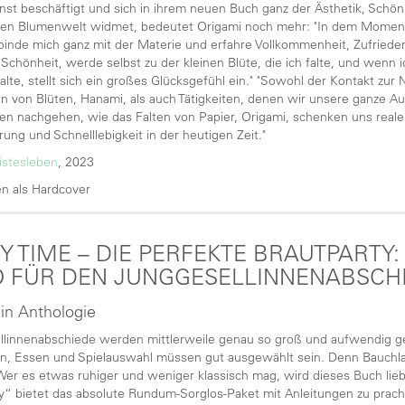
nst beschäftigt und sich in ihrem neuen Buch ganz der Ästhetik, Schönh
len Blumenwelt widmet, bedeutet Origami noch mehr: "In dem Moment, i
binde mich ganz mit der Materie und erfahre Vollkommenheit, Zufriede
 Schönheit, werde selbst zu der kleinen Blüte, die ich falte, und wenn i
lte, stellt sich ein großes Glücksgefühl ein." "Sowohl der Kontakt zur 
n von Blüten, Hanami, als auch Tätigkeiten, denen wir unsere ganze 
nen nachgehen, wie das Falten von Papier, Origami, schenken uns reale
erung und Schnelllebigkeit in der heutigen Zeit."
istesleben
, 2023
n als Hardcover
Y TIME – DIE PERFEKTE BRAUTPARTY: 
 FÜR DEN JUNGGESELLINNENABSCH
 in Anthologie
linnenabschiede werden mittlerweile genau so groß und aufwendig ge
on, Essen und Spielauswahl müssen gut ausgewählt sein. Denn Bauchl
Wer es etwas ruhiger und weniger klassisch mag, wird dieses Buch lieb
y“ bietet das absolute Rundum-Sorglos-Paket mit Anleitungen zu prach