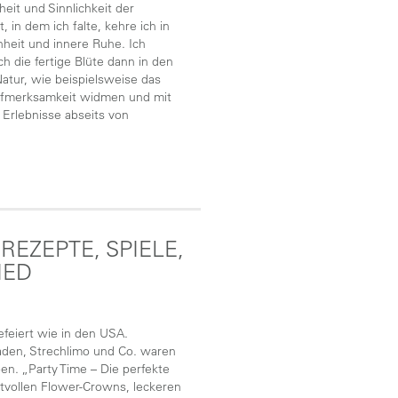
eit und Sinnlichkeit der
n dem ich falte, kehre ich in
nheit und innere Ruhe. Ich
ch die fertige Blüte dann in den
Natur, wie beispielsweise das
Aufmerksamkeit widmen und mit
 Erlebnisse abseits von
REZEPTE, SPIELE,
IED
feiert wie in den USA.
aden, Strechlimo und Co. waren
en. „Party Time – Die perfekte
tvollen Flower-Crowns, leckeren