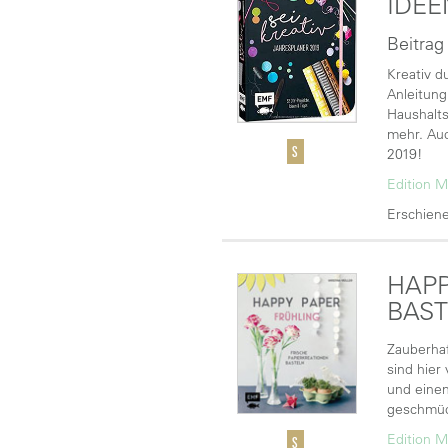
IDEE
Beitrag
Kreativ d
Anleitung
Haushalts
mehr. Auc
2019!
Edition M
Erschiene
HAPP
BAS
Zauberhaf
sind hier
und einen
geschmüc
Edition M