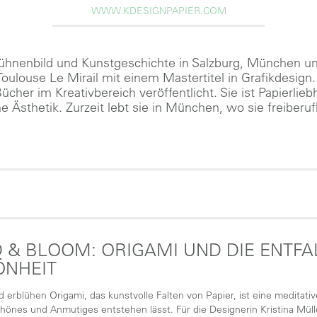
WWW.KDESIGNPAPIER.COM
 Bühnenbild und Kunstgeschichte in Salzburg, München un
Toulouse Le Mirail mit einem Mastertitel in Grafikdesign
ücher im Kreativbereich veröffentlicht. Sie ist Papierlie
e Ästhetik. Zurzeit lebt sie in München, wo sie freiberufl
 & BLOOM: ORIGAMI UND DIE ENTF
ÖNHEIT
d erblühen Origami, das kunstvolle Falten von Papier, ist eine meditative
önes und Anmutiges entstehen lässt. Für die Designerin Kristina Müller