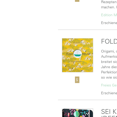
Rezepten 
machen. K
Edition M
Erschiene
FOLD
Origami, 
Aufmerksa
breitet s
Jahre die
Perfektio
so wie si
Freies Ge
Erschiene
SEI 