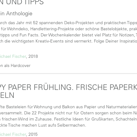
N UND TIPPS
 in Anthologie
urch das Jahr mit 52 spannenden Deko-Projekten und praktischen Tipps
 für Wohndeko, Handlettering-Projekte oder schöne Bastelobjekte, prak
tipps und Fun Facts. Der Wochenkalender bietet viel Platz für Notizen
h die wichtigsten Kreativ-Events sind vermerkt. Folge Deiner Inspirati
ichael Fischer
, 2018
n als Hardcover
Y PAPER FRÜHLING. FRISCHE PAPER
TELN
te Basteleien für Wohnung und Balkon aus Papier und Naturmaterialien,
 versammelt. Die 22 Projekte nicht nur für Ostern sorgen schon beim 
 frischen Wind im Zuhause. Festliche Ideen für Grußkarten, Schachte
kte Tische machen Lust aufs Selbermachen.
ichael Fischer
, 2015