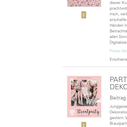
dieser Ku
prachtvol
mich, ver
erschaffe
Händen ha
Betrachte
allen Sin
Digitalisi
Freies Ge
Erschiene
PART
DEKO
Beitrag
Junggesel
Dekorati
gestern. 
Brautpart