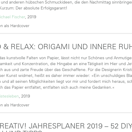
und anderen hübschen Schmuckideen, die den Nachmittag sinnbringend 
urzum: Der absolute Erfolgsgarant!
ichael Fischer
, 2019
n als Hardcover
 & RELAX: ORIGAMI UND INNERE RU
das kunstvolle Falten von Papier, lässt nicht nur Schönes und Anmutig
mkeit und Konzentration, die Hingabe an eine Tätigkeit im Hier und Je
ich aus und zarte Freude über das Geschaffene. Für die Designerin Kristi
ser Kunst widmet, heißt es daher immer wieder: »Ein unschuldiges Blat
n und all seinen Möglichkeiten liegt vor mir und fordert mich heraus, s
ch das Papier entfaltet, entfalten sich auch meine Gedanken.«
istesleben
, 2019
n als Hardcover
KREATIV! JAHRESPLANER 2019 – 52 DI