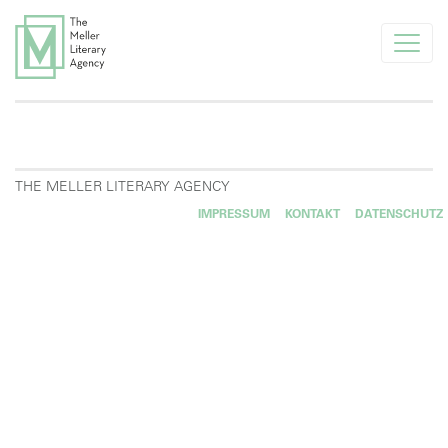
info@melleragency.com
Tel. +49 89 366371
AKTUELLES
THE MELLER LITERARY AGENCY
IMPRESSUM
KONTAKT
DATENSCHUTZ
UNSERE AUTOR*INNEN
FÜR NEUE AUTOR*INNEN
FÜR VERLAGE
AGENTUR
UNSERE KLIENTEN