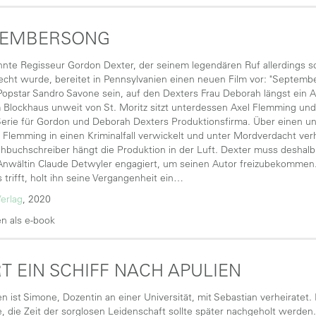
TEMBERSONG
nte Regisseur Gordon Dexter, der seinem legendären Ruf allerdings sc
cht wurde, bereitet in Pennsylvanien einen neuen Film vor: "September
Popstar Sandro Savone sein, auf den Dexters Frau Deborah längst ein 
 Blockhaus unweit von St. Moritz sitzt unterdessen Axel Flemming un
Serie für Gordon und Deborah Dexters Produktionsfirma. Über einen u
 Flemming in einen Kriminalfall verwickelt und unter Mordverdacht verh
buchschreiber hängt die Produktion in der Luft. Dexter muss deshalb 
Anwältin Claude Detwyler engagiert, um seinen Autor freizubekommen. 
 trifft, holt ihn seine Vergangenheit ein…
Verlag
, 2020
n als e-book
T EIN SCHIFF NACH APULIEN
en ist Simone, Dozentin an einer Universität, mit Sebastian verheiratet
 die Zeit der sorglosen Leidenschaft sollte später nachgeholt werden.