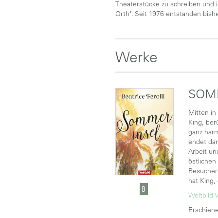
Theaterstücke zu schreiben und i
Orth". Seit 1976 entstanden bish
Werke
SOM
Mitten in
King, ber
ganz harm
endet dam
Arbeit u
östlichen
Besucher 
hat King,
Weltbild 
Erschiene