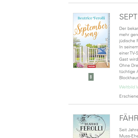
SEP
Der bekan
mehr gere
jüdische 
In seinem
einer TV-
Gast wird
Ohne Dreh
tüchtige 
Blockhaus
Weltbild 
Erschiene
FÄHR
Seit Jahr
Muss-Ehe,