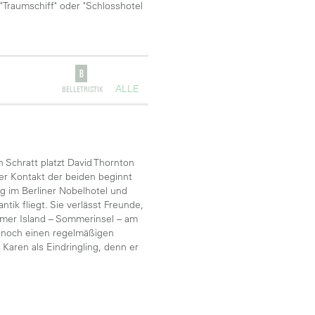
"Traumschiff" oder "Schlosshotel
ALLE
BELLETRISTIK
 Schratt platzt David Thornton
er Kontakt der beiden beginnt
g im Berliner Nobelhotel und
tik fliegt. Sie verlässt Freunde,
mer Island – Sommerinsel – am
t noch einen regelmäßigen
Karen als Eindringling, denn er