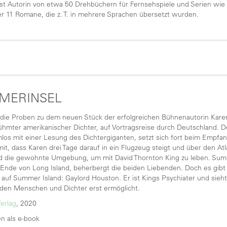
st Autorin von etwa 50 Drehbüchern für Fernsehspiele und Serien wie 
er 11 Romane, die z. T. in mehrere Sprachen übersetzt wurden.
MERINSEL
 die Proben zu dem neuen Stück der erfolgreichen Bühnenautorin Karen
ühmter amerikanischer Dichter, auf Vortragsreise durch Deutschland. D
los mit einer Lesung des Dichtergiganten, setzt sich fort beim Empfan
it, dass Karen drei Tage darauf in ein Flugzeug steigt und über den Atlan
nd die gewohnte Umgebung, um mit David Thornton King zu leben. Sum
 Ende von Long Island, beherbergt die beiden Liebenden. Doch es gib
auf Summer Island: Gaylord Houston. Er ist Kings Psychiater und sieht 
 den Menschen und Dichter erst ermöglicht.
Verlag
, 2020
n als e-book