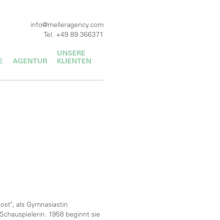
info@melleragency.com
Tel. +49 89 366371
UNSERE
E
AGENTUR
KLIENTEN
post", als Gymnasiastin
chauspielerin. 1958 beginnt sie