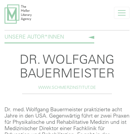
info@melleragency.com
UNSERE AUTOR*INNEN
Tel. +49 89 366371
AKTUELLES
DR. WOLFGANG
UNSERE AUTOR*INNEN
BAUERMEISTER
FÜR NEUE AUTOR*INNEN
WWW.SCHMERZINSTITUT.DE
FÜR VERLAGE
AGENTUR
Dr. med. Wolfgang Bauermeister praktizierte acht
Jahre in den USA. Gegenwärtig führt er zwei Praxen
UNSERE KLIENTEN
für Physikalische und Rehabilitative Medizin und ist
Medizinischer Direktor einer Fachklinik für